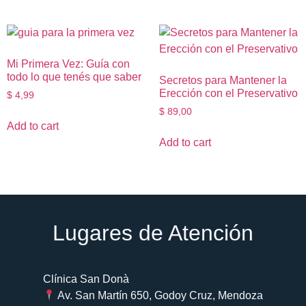
Mi Primera Vez: Guía con
todo lo que tenés que saber
Secretos para Mantener la
Ere​cción con el Pres​ervativo
$
4,99
$
89,00
Add to cart
Add to cart
Lugares de Atención​
Clínica San Donà
Av. San Martín 650, Godoy Cruz, Mendoza