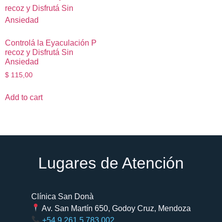
Controlá la Ey​aculación P​
recoz y Di​sfrutá Sin
Ansiedad
$
115,00
Add to cart
Lugares de Atención​
Clínica San Donà
Av. San Martín 650, Godoy Cruz, Mendoza
+54 9 261 5 783 002