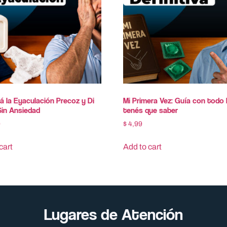
 la Ey​aculación P​recoz y Di​
Mi Primera Vez: Guía con todo 
Sin Ansiedad
tenés que saber
0
$
4,99
cart
Add to cart
Lugares de Atención​