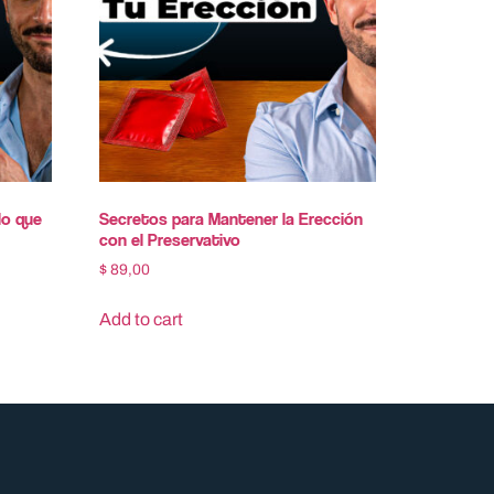
lo que
Secretos para Mantener la Ere​cción
con el Pres​ervativo
$
89,00
Add to cart