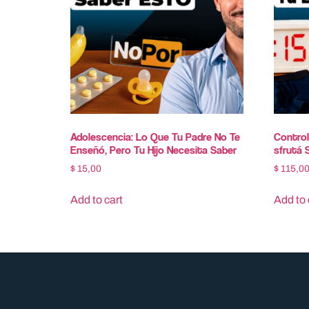
Adolescencia: Lo Que Tu Padre No Te
Controlá
Enseñó, Pero Tu Hijo Necesita Saber
sfrutá 
$
15,00
$
115,0
Add to cart
Add to 