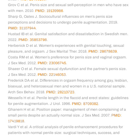
Grov C et al. Penis size and sexual self-perception in men who have sex
with men. 2010.
PMID: 19139986
.
Sharp G, Oates J. Sociocultural influences on men’s penis size
perceptions and decisions to undergo penile augmentation. 2019.
PMID: 31107944
.
Hustad IB et al. Genital satisfaction and dissatisfaction in Swedish men.
2022.
PMID: 35853798
.
Herbenick D et al. Women’s experiences with genital touching, sexual
pleasure, and orgasm. J Sex Marital Ther. 2018.
PMID: 28678639
.
Costa RM et al. Women’s preference for penis size and vaginal orgasm.
J Sex Med. 2012.
PMID: 23006745
.
Shaeer O et al. Female sexual dysfunction and the partner’s penis size.
J Sex Med. 2012.
PMID: 22146053
.
Frederick DA et al. Differences in orgasm frequency among gay, lesbian,
bisexual, and heterosexual men and women in a U.S. national sample.
Arch Sex Behav. 2018.
PMID: 28213723
.
Wessells H et al. Penile length in the flaccid and erect states: guidelines
for penile augmentation. J Urol. 1996.
PMID: 8709382
.
Ghanem H et al. Position paper: management of men complaining of a
small penis despite an actually normal size. J Sex Med. 2007.
PMID:
17419818
.
Vardi Y et al. A critical analysis of penile enhancement procedures for
patients with normal penile size: surgical techniques, success, and