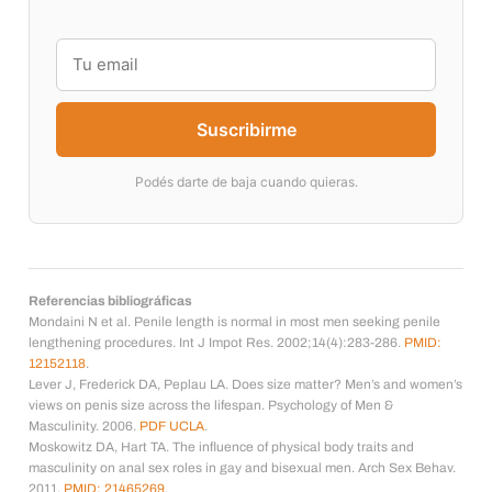
Suscribirme
Podés darte de baja cuando quieras.
Referencias bibliográficas
Mondaini N et al. Penile length is normal in most men seeking penile
lengthening procedures. Int J Impot Res. 2002;14(4):283-286.
PMID:
12152118
.
Lever J, Frederick DA, Peplau LA. Does size matter? Men’s and women’s
views on penis size across the lifespan. Psychology of Men &
Masculinity. 2006.
PDF UCLA
.
Moskowitz DA, Hart TA. The influence of physical body traits and
masculinity on anal sex roles in gay and bisexual men. Arch Sex Behav.
2011.
PMID: 21465269
.