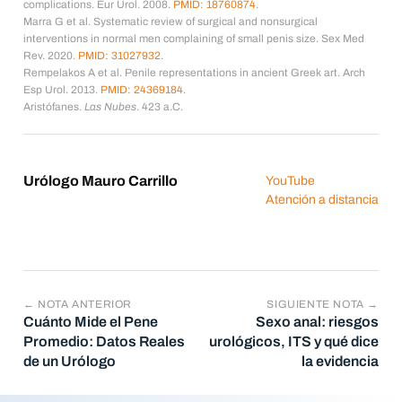
complications. Eur Urol. 2008.
PMID: 18760874
.
Marra G et al. Systematic review of surgical and nonsurgical
interventions in normal men complaining of small penis size. Sex Med
Rev. 2020.
PMID: 31027932
.
Rempelakos A et al. Penile representations in ancient Greek art. Arch
Esp Urol. 2013.
PMID: 24369184
.
Aristófanes.
Las Nubes
. 423 a.C.
Urólogo Mauro Carrillo
YouTube
Atención a distancia
← NOTA ANTERIOR
SIGUIENTE NOTA →
Cuánto Mide el Pene
Sexo anal: riesgos
Promedio: Datos Reales
urológicos, ITS y qué dice
de un Urólogo
la evidencia