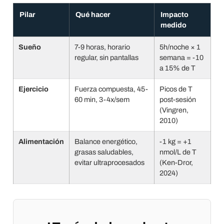
Pilar
Qué hacer
Impacto
medido
Sueño
7-9 horas, horario
5h/noche × 1
regular, sin pantallas
semana = -10
a 15% de T
Ejercicio
Fuerza compuesta, 45-
Picos de T
60 min, 3-4x/sem
post-sesión
(Vingren,
2010)
Alimentación
Balance energético,
-1 kg = +1
grasas saludables,
nmol/L de T
evitar ultraprocesados
(Ken-Dror,
2024)