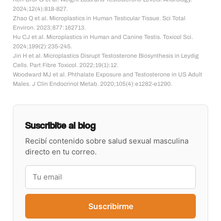
2024;12(4):818-827.
Zhao Q et al. Microplastics in Human Testicular Tissue. Sci Total
Environ. 2023;877:162713.
Hu CJ et al. Microplastics in Human and Canine Testis. Toxicol Sci.
2024;199(2):235-245.
Jin H et al. Microplastics Disrupt Testosterone Biosynthesis in Leydig
Cells. Part Fibre Toxicol. 2022;19(1):12.
Woodward MJ et al. Phthalate Exposure and Testosterone in US Adult
Males. J Clin Endocrinol Metab. 2020;105(4):e1282-e1290.
Suscribite al blog
Recibí contenido sobre salud sexual masculina
directo en tu correo.
Suscribirme