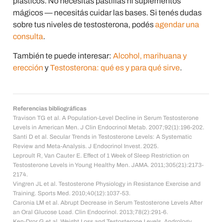
plásticos. No necesitás pastillas ni suplementos
mágicos — necesitás cuidar las bases. Si tenés dudas
sobre tus niveles de testosterona, podés
agendar una
consulta
.
También te puede interesar:
Alcohol, marihuana y
erección
y
Testosterona: qué es y para qué sirve
.
Referencias bibliográficas
Travison TG et al. A Population-Level Decline in Serum Testosterone
Levels in American Men. J Clin Endocrinol Metab. 2007;92(1):196-202.
Santi D et al. Secular Trends in Testosterone Levels: A Systematic
Review and Meta-Analysis. J Endocrinol Invest. 2025.
Leproult R, Van Cauter E. Effect of 1 Week of Sleep Restriction on
Testosterone Levels in Young Healthy Men. JAMA. 2011;305(21):2173-
2174.
Vingren JL et al. Testosterone Physiology in Resistance Exercise and
Training. Sports Med. 2010;40(12):1037-53.
Caronia LM et al. Abrupt Decrease in Serum Testosterone Levels After
an Oral Glucose Load. Clin Endocrinol. 2013;78(2):291-6.
Ken-Dror G et al. Weight Loss and Testosterone Levels. Andrology.