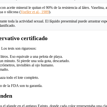
on aceite mineral le quitan el 90% de la resistencia al látex. Vaselina, a
ua o silicona (
Voeller et al., 1989
).
rante toda la actividad sexual. El líquido preseminal puede arrastrar es
lanificado.
ervativo certificado
Los tests son rigurosos:
litros. Eso equivale a una pelota de playa.
 un minuto. Si pierde una sola gota, descartado.
icrómetros, invisibles al ojo humano.
amaño.
haza todo el lote completo.
o de la FDA son tu garantía.
enden
a el glande en el antiguo Egipto, donde cada color representaba una clase