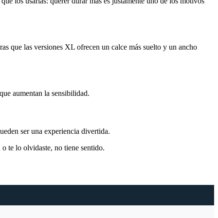
r qué los usarías: querer durar más es justamente uno de los motivos
ras que las versiones XL ofrecen un calce más suelto y un ancho
 que aumentan la sensibilidad.
Pueden ser una experiencia divertida.
o te lo olvidaste, no tiene sentido.