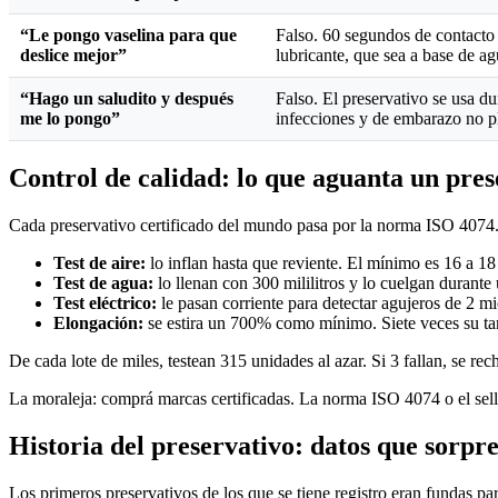
“Le pongo vaselina para que
Falso. 60 segundos de contacto c
deslice mejor”
lubricante, que sea a base de ag
“Hago un saludito y después
Falso. El preservativo se usa du
me lo pongo”
infecciones y de embarazo no p
Control de calidad: lo que aguanta un pres
Cada preservativo certificado del mundo pasa por la norma ISO 4074. 
Test de aire:
lo inflan hasta que reviente. El mínimo es 16 a 18 
Test de agua:
lo llenan con 300 mililitros y lo cuelgan durante
Test eléctrico:
le pasan corriente para detectar agujeros de 2 m
Elongación:
se estira un 700% como mínimo. Siete veces su t
De cada lote de miles, testean 315 unidades al azar. Si 3 fallan, se rec
La moraleja: comprá marcas certificadas. La norma ISO 4074 o el sell
Historia del preservativo: datos que sorpr
Los primeros preservativos de los que se tiene registro eran fundas par