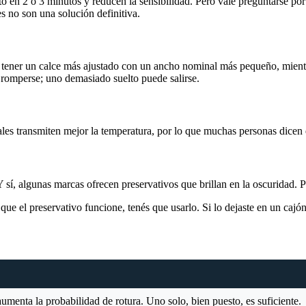
cto en 2 o 3 minutos y reducen la sensibilidad. Pero vale preguntarse po
s no son una solución definitiva.
n tener un calce más ajustado con un ancho nominal más pequeño, mient
 romperse; uno demasiado suelto puede salirse.
ales transmiten mejor la temperatura, por lo que muchas personas dicen
 Y sí, algunas marcas ofrecen preservativos que brillan en la oscuridad. 
ue el preservativo funcione, tenés que usarlo. Si lo dejaste en un cajón 
umenta la probabilidad de rotura. Uno solo, bien puesto, es suficiente.